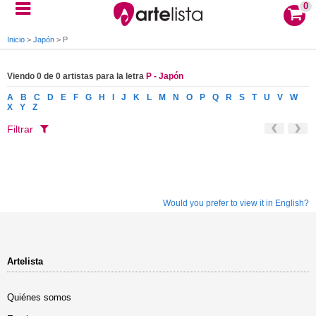
0
Inicio
>
Japón
>
P
Viendo 0 de 0 artistas para la letra
P - Japón
A
B
C
D
E
F
G
H
I
J
K
L
M
N
O
P
Q
R
S
T
U
V
W
X
Y
Z
Filtrar
Would you prefer to view it in English?
Artelista
Quiénes somos