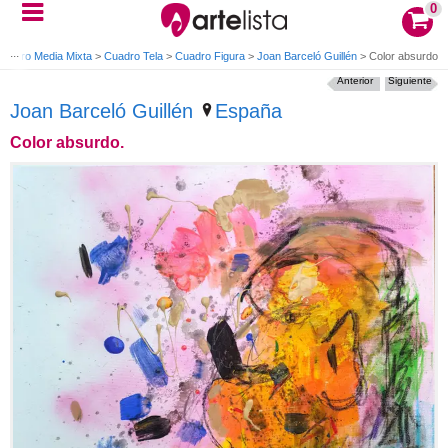
0
Cuadro Media Mixta
>
Cuadro Tela
>
Cuadro Figura
>
Joan Barceló Guillén
>
Color absurdo.
Anterior
Siguiente
Joan Barceló Guillén
España
Color absurdo.