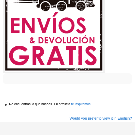
No encuentras lo que buscas. En artelista
te inspiramos
Would you prefer to view it in English?