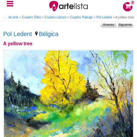
0
bras de arte
>
Cuadro Óleo
>
Cuadro Lienzo
>
Cuadro Paisaje
>
Pol Ledent
>
A yellow tree
Anterior
Siguiente
Pol Ledent
Bélgica
A yellow tree