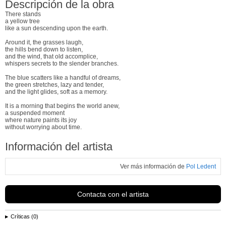
Descripción de la obra
There stands
a yellow tree
like a sun descending upon the earth.
Around it, the grasses laugh,
the hills bend down to listen,
and the wind, that old accomplice,
whispers secrets to the slender branches.
The blue scatters like a handful of dreams,
the green stretches, lazy and tender,
and the light glides, soft as a memory.
It is a morning that begins the world anew,
a suspended moment
where nature paints its joy
without worrying about time.
Información del artista
Ver más información de
Pol Ledent
Contacta con el artista
Críticas (0)