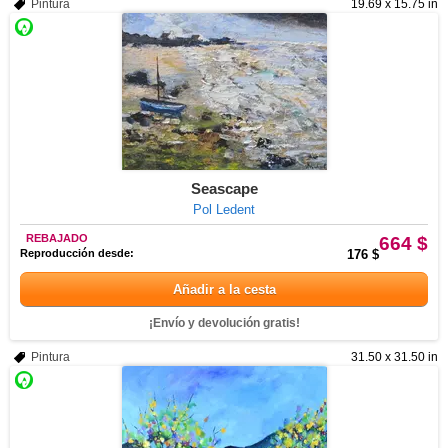
Pintura
19.69 x 15.75 in
Seascape
Pol Ledent
REBAJADO
664 $
Reproducción desde:
176 $
Añadir a la cesta
¡Envío y devolución gratis!
Pintura
31.50 x 31.50 in