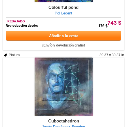
Colourful pond
Pol Ledent
REBAJADO
743 $
Reproducción desde:
176 $
Añadir a la cesta
¡Envío y devolución gratis!
Pintura
39.37 x 39.37 in
Cuboctahedron
Jesús Fernández Escobar