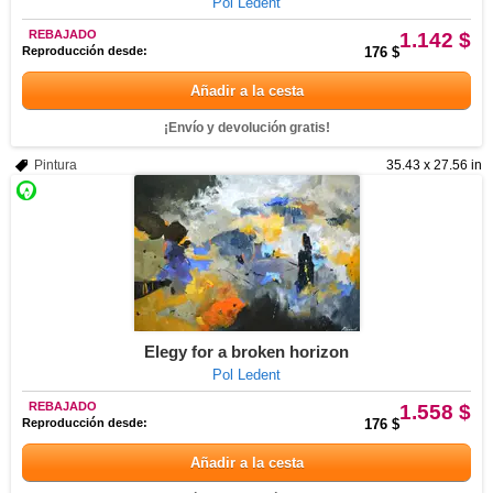
Pol Ledent
REBAJADO
1.142 $
Reproducción desde:
176 $
Añadir a la cesta
¡Envío y devolución gratis!
Pintura
35.43 x 27.56 in
Elegy for a broken horizon
Pol Ledent
REBAJADO
1.558 $
Reproducción desde:
176 $
Añadir a la cesta