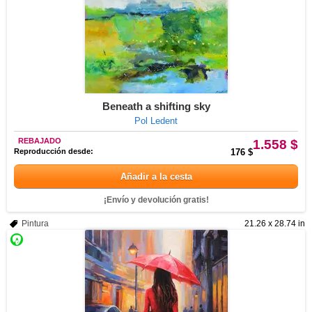
Beneath a shifting sky
Pol Ledent
REBAJADO
1.558 $
Reproducción desde:
176 $
Añadir a la cesta
¡Envío y devolución gratis!
Pintura
21.26 x 28.74 in