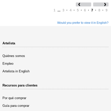
1
...
3
·
4
·
5
·
6
·
7
·
8
·
9
Would you prefer to view it in English?
Artelista
Quiénes somos
Empleo
Artelista in English
Recursos para clientes
Por qué comprar
Guía para comprar