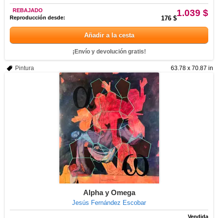
REBAJADO
1.039 $
Reproducción desde:
176 $
Añadir a la cesta
¡Envío y devolución gratis!
Pintura
63.78 x 70.87 in
Alpha y Omega
Jesús Fernández Escobar
Vendida