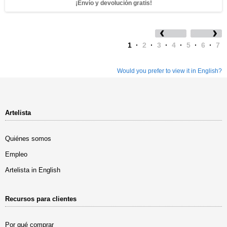
¡Envío y devolución gratis!
1
·
2
·
3
·
4
·
5
·
6
·
7
Would you prefer to view it in English?
Artelista
Quiénes somos
Empleo
Artelista in English
Recursos para clientes
Por qué comprar