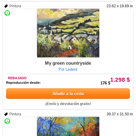
Pintura
23.62 x 19.69 in
My green countryside
Pol Ledent
REBAJADO
1.298 $
Reproducción desde:
176 $
Añadir a la cesta
¡Envío y devolución gratis!
Pintura
39.37 x 31.50 in