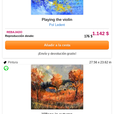
Playing the violin
Pol Ledent
REBAJADO
1.142 $
Reproducción desde:
176 $
Añadir a la cesta
¡Envío y devolución gratis!
Pintura
27.56 x 23.62 in