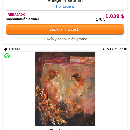
Village in autumn
Pol Ledent
REBAJADO
1.039 $
Reproducción desde:
176 $
Añadir a la cesta
¡Envío y devolución gratis!
Pintura
31.50 x 39.37 in