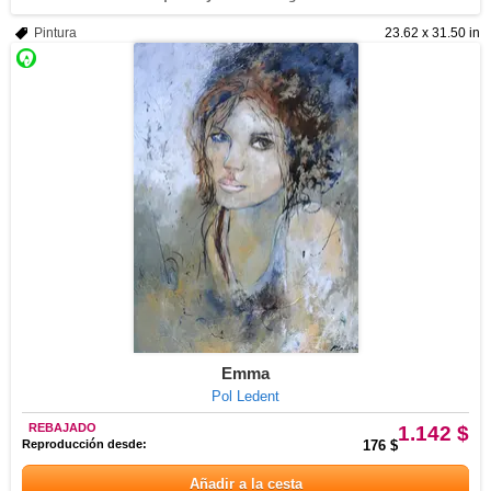
Pintura
23.62 x 31.50 in
Emma
Pol Ledent
REBAJADO
1.142 $
Reproducción desde:
176 $
Añadir a la cesta