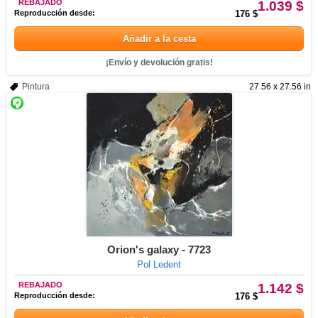
REBAJADO
1.039 $
Reproducción desde:
176 $
Añadir a la cesta
¡Envío y devolución gratis!
Pintura
27.56 x 27.56 in
Orion's galaxy - 7723
Pol Ledent
REBAJADO
1.142 $
Reproducción desde:
176 $