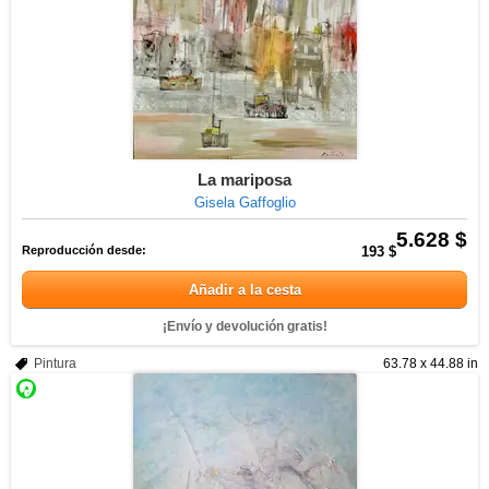
La mariposa
Gisela Gaffoglio
5.628 $
Reproducción desde:
193 $
Añadir a la cesta
¡Envío y devolución gratis!
Pintura
63.78 x 44.88 in