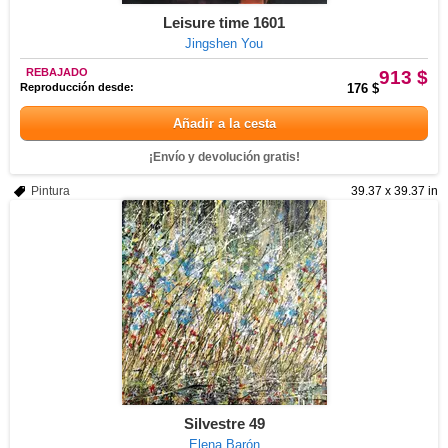
Leisure time 1601
Jingshen You
REBAJADO
913 $
Reproducción desde:
176 $
Añadir a la cesta
¡Envío y devolución gratis!
Pintura
39.37 x 39.37 in
Silvestre 49
Elena Barón