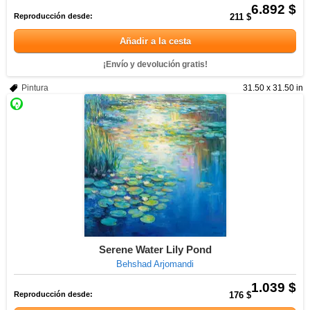
6.892 $
Reproducción desde:
211 $
Añadir a la cesta
¡Envío y devolución gratis!
Pintura
31.50 x 31.50 in
Serene Water Lily Pond
Behshad Arjomandi
1.039 $
Reproducción desde:
176 $