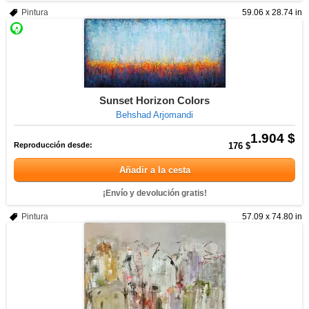
Pintura
59.06 x 28.74 in
Sunset Horizon Colors
Behshad Arjomandi
1.904 $
Reproducción desde:
176 $
Añadir a la cesta
¡Envío y devolución gratis!
Pintura
57.09 x 74.80 in