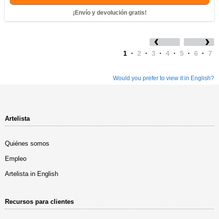
¡Envío y devolución gratis!
1
·
2
·
3
·
4
·
5
·
6
·
7
Would you prefer to view it in English?
Artelista
Quiénes somos
Empleo
Artelista in English
Recursos para clientes