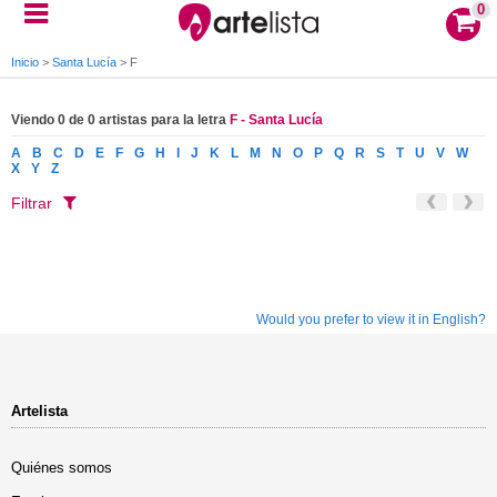
0
Inicio
>
Santa Lucía
>
F
Viendo 0 de 0 artistas para la letra
F - Santa Lucía
A
B
C
D
E
F
G
H
I
J
K
L
M
N
O
P
Q
R
S
T
U
V
W
X
Y
Z
Filtrar
Would you prefer to view it in English?
Artelista
Quiénes somos