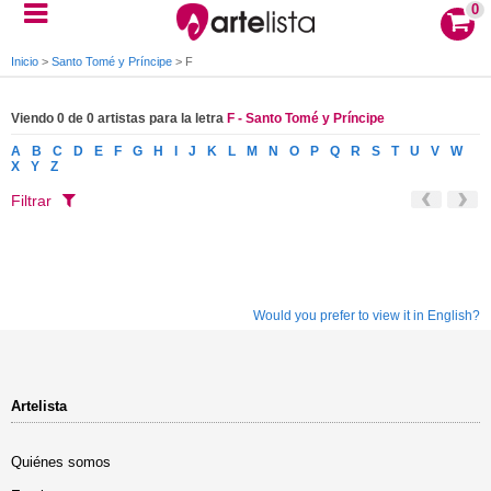
0
Inicio
>
Santo Tomé y Príncipe
>
F
Viendo 0 de 0 artistas para la letra
F - Santo Tomé y Príncipe
A
B
C
D
E
F
G
H
I
J
K
L
M
N
O
P
Q
R
S
T
U
V
W
X
Y
Z
Filtrar
Would you prefer to view it in English?
Artelista
Quiénes somos