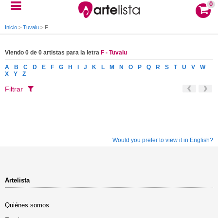
0
Inicio
>
Tuvalu
>
F
Viendo 0 de 0 artistas para la letra
F - Tuvalu
A
B
C
D
E
F
G
H
I
J
K
L
M
N
O
P
Q
R
S
T
U
V
W
X
Y
Z
Filtrar
Would you prefer to view it in English?
Artelista
Quiénes somos