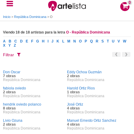
0
Inicio
>
República Dominicana
>
O
Viendo 18 de 18 artistas para la letra
O - República Dominicana
A
B
C
D
E
F
G
H
I
J
K
L
M
N
O
P
Q
R
S
T
U
V
W
X
Y
Z
Filtrar
Don Oscar
Eddy Ochoa Guzmán
7 obras
2 obras
República Dominicana
República Dominicana
fabiola oviedo
Harold Ortiz Rios
2 obras
1 obras
República Dominicana
República Dominicana
hendrik oviedo polanco
José Ortiz
8 obras
4 obras
República Dominicana
República Dominicana
Livio Ozuna
Manuel Ernesto Ortiz Sanchez
2 obras
4 obras
República Dominicana
República Dominicana