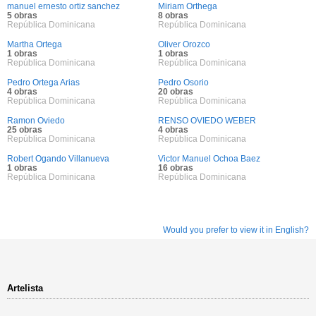
manuel ernesto ortiz sanchez
Miriam Orthega
5 obras
8 obras
República Dominicana
República Dominicana
Martha Ortega
Oliver Orozco
1 obras
1 obras
República Dominicana
República Dominicana
Pedro Ortega Arias
Pedro Osorio
4 obras
20 obras
República Dominicana
República Dominicana
Ramon Oviedo
RENSO OVIEDO WEBER
25 obras
4 obras
República Dominicana
República Dominicana
Robert Ogando Villanueva
Victor Manuel Ochoa Baez
1 obras
16 obras
República Dominicana
República Dominicana
Would you prefer to view it in English?
Artelista