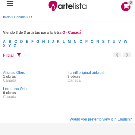
0
Inicio
>
Canadá
>
O
Viendo 3 de 3 artistas para la letra
O - Canadá
A
B
C
D
E
F
G
H
I
J
K
L
M
N
O
P
Q
R
S
T
U
V
W
X
Y
Z
Filtrar
Alfonso Otero
franriff original airbrush
1 obras
3 obras
Canadá
Canadá
Loredana Ortiz
6 obras
Canadá
Would you prefer to view it in English?