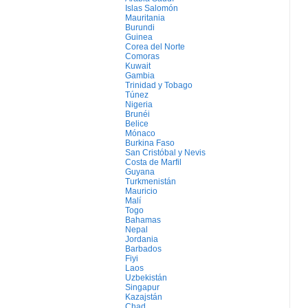
Islas Salomón
Mauritania
Burundi
Guinea
Corea del Norte
Comoras
Kuwait
Gambia
Trinidad y Tobago
Túnez
Nigeria
Brunéi
Belice
Mónaco
Burkina Faso
San Cristóbal y Nevis
Costa de Marfil
Guyana
Turkmenistán
Mauricio
Malí
Togo
Bahamas
Nepal
Jordania
Barbados
Fiyi
Laos
Uzbekistán
Singapur
Kazajstán
Chad