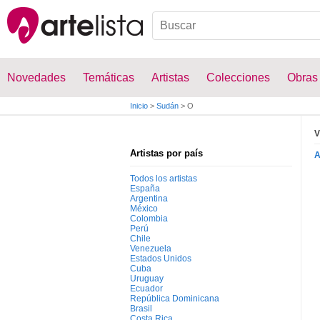
Novedades
Temáticas
Artistas
Colecciones
Obras
Inicio
>
Sudán
>
O
V
Artistas por país
Todos los artistas
España
Argentina
México
Colombia
Perú
Chile
Venezuela
Estados Unidos
Cuba
Uruguay
Ecuador
República Dominicana
Brasil
Costa Rica