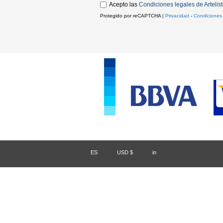
Acepto las
Condiciones legales de Artelis
Protegido por reCAPTCHA |
Privacidad
-
Condiciones
ES
/
USD $
/
in