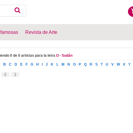
 famosas
Revista de Arte
iendo 0 de 0 artistas para la letra
O - Sudán
A
B
C
D
E
F
G
H
I
J
K
L
M
N
O
P
Q
R
S
T
U
V
W
X
Y