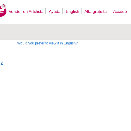
0
Vender en Artelista
Ayuda
English
Alta gratuita
Accede
Would you prefer to view it in English?
Z