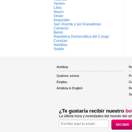
Yemen
Libia
Nauru
Omán
Kirguistán
San Vicente y las Granadinas
Camerún
Benin
República Democrática del Congo
Curazao
Namibia
Sudán
Artelista
Re
Quiénes somos
Po
Empleo
Gu
Artelista in English
R
Se
¿Te gustaría recibir nuestro
bo
La última hora y novedades del mundo del art