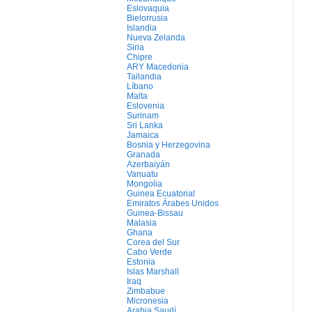
Eslovaquia
Bielorrusia
Islandia
Nueva Zelanda
Siria
Chipre
ARY Macedonia
Tailandia
Líbano
Malta
Eslovenia
Surinam
Sri Lanka
Jamaica
Bosnia y Herzegovina
Granada
Azerbaiyán
Vanuatu
Mongolia
Guinea Ecuatorial
Emiratos Árabes Unidos
Guinea-Bissau
Malasia
Ghana
Corea del Sur
Cabo Verde
Estonia
Islas Marshall
Iraq
Zimbabue
Micronesia
Arabia Saudí