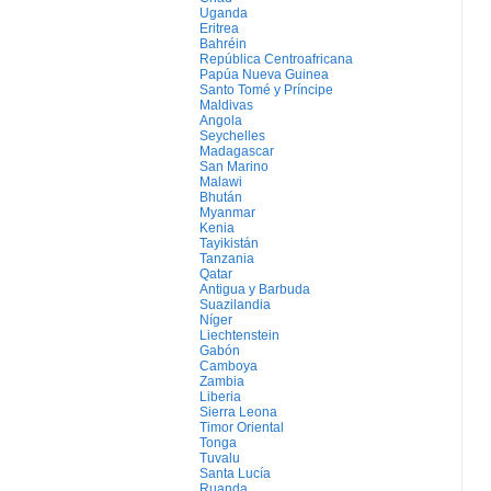
Uganda
Eritrea
Bahréin
República Centroafricana
Papúa Nueva Guinea
Santo Tomé y Príncipe
Maldivas
Angola
Seychelles
Madagascar
San Marino
Malawi
Bhután
Myanmar
Kenia
Tayikistán
Tanzania
Qatar
Antigua y Barbuda
Suazilandia
Níger
Liechtenstein
Gabón
Camboya
Zambia
Liberia
Sierra Leona
Timor Oriental
Tonga
Tuvalu
Santa Lucía
Ruanda