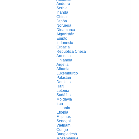
Andorra
Serbia
Irlanda
China
Japón
Noruega
Dinamarca
Afganistán
Egipto
Indonesia
Croacia
República Checa
Armenia
Finlandia
Argelia
Albania
Luxemburgo
Pakistán
Dominica
Haití
Letonia
Sudáfrica
Moldavia
Irán
Lituania
Etiopía
Filipinas
Senegal
Vietnam
Congo
Bangladesh
Mozambique