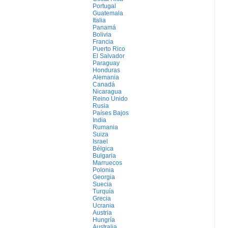
Portugal
Guatemala
Italia
Panamá
Bolivia
Francia
Puerto Rico
El Salvador
Paraguay
Honduras
Alemania
Canadá
Nicaragua
Reino Unido
Rusia
Países Bajos
India
Rumania
Suiza
Israel
Bélgica
Bulgaria
Marruecos
Polonia
Georgia
Suecia
Turquía
Grecia
Ucrania
Austria
Hungría
Australia