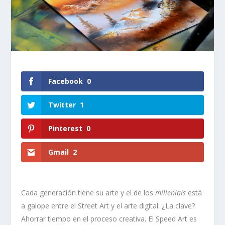
Facebook
0
Twitter
1
Pinterest
0
Gmail
2
Cada generación tiene su arte y el de los
millenials
está
a galope entre el Street Art y el arte digital. ¿La clave?
Ahorrar tiempo en el proceso creativa. El Speed Art es