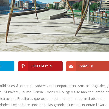
0
Pinterest
1
Gmail
0
pública
está tomando cada vez más importancia. Artistas originales y
ro, Murakami, Jaume Plensa, Koons
o
Bourgeois
se han convertido e
blica actual. Esculturas que ocupan durante un tiempo limitado o de
iudades. Desde hace unos años l
as grandes ciudades intentan llevar a