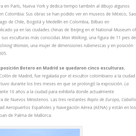
tura en París, Nueva York y dedica tiempo también al dibujo algunos
 en Colombia. Sus obras se han podido ver en museos de México, Sa
ntiago de Chile, Bogotá y Medellín en Colombia, Bilbao en
icado ya en las ciudades chinas de Beijing en el National Museum o
e sus esculturas más conocidas
Man Walking
, una figura de 11 pies d
clining Woman
, una mujer de dimensiones rubenescas y en posición
005.
xposición Botero en Madrid se quedaron cinco esculturas.
 Colón de Madrid, fue regalada por el escultor colombiano a la ciudad
e tuvo durante los tres meses en que se prolongó la exposición.
La
ante 10 años a la ciudad para exhibirla donde actualmente
ra de Nuevos Ministerios. Las tres restantes
Rapto de Europa
,
Caball
dad Aeropuertos Españoles y Navegación Aérea (AENA) y están en lo
Joan de Palma de Mallorca.