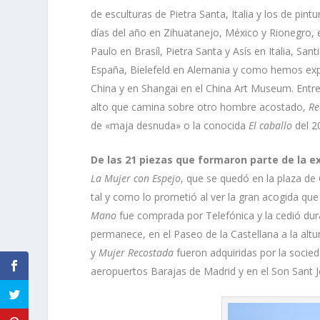
de esculturas de Pietra Santa, Italia y los de pin
días del año en Zihuatanejo, México y Rionegro,
Paulo en Brasíl, Pietra Santa y Asís en Italia, Sa
España, Bielefeld en Alemania y como hemos expl
China y en Shangai en el China Art Museum. Entr
alto que camina sobre otro hombre acostado,
Re
de «maja desnuda» o la conocida
El caballo
del 2
De las 21 piezas que formaron parte de la e
La Mujer con Espejo
, que se quedó en la plaza de
tal y como lo prometió al ver la gran acogida qu
Mano
fue comprada por Telefónica y la cedió dur
permanece, en el Paseo de la Castellana a la altu
y
Mujer Recostada
fueron adquiridas por la socie
aeropuertos Barajas de Madrid y en el Son Sant 