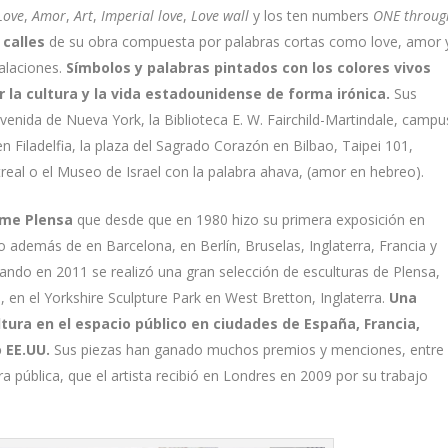
Love
,
Amor
,
Art
,
Imperial love
,
Love wall
y los ten numbers
ONE throug
 calles
de su obra compuesta por palabras cortas como love, amor 
alaciones.
Símbolos y palabras pintados con los colores vivos
 la cultura y la vida estadounidense de forma irónica.
Sus
venida de Nueva York, la Biblioteca E. W. Fairchild-Martindale, campu
n Filadelfia, la plaza del Sagrado Corazón en Bilbao, Taipei 101,
treal o el Museo de Israel con la palabra ahava, (amor en hebreo).
ume Plensa
que desde que en 1980 hizo su primera exposición en
do además de en Barcelona, en Berlín, Bruselas, Inglaterra, Francia y
ando en 2011 se realizó una gran selección de esculturas de Plensa,
s, en el Yorkshire Sculpture Park en West Bretton, Inglaterra.
Una
tura en el espacio público en ciudades de España, Francia,
 EE.UU.
Sus piezas han ganado muchos premios y menciones, entre
ra pública, que el artista recibió en Londres en 2009 por su trabajo