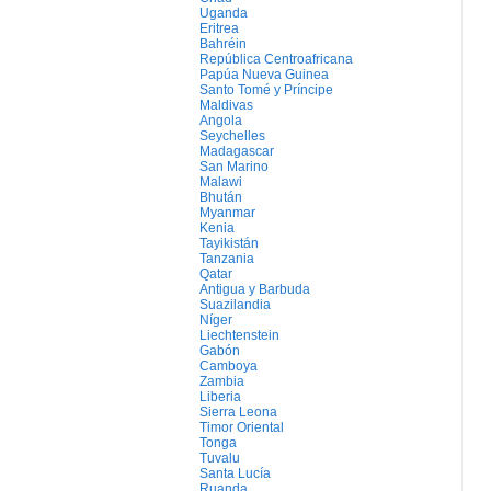
Uganda
Eritrea
Bahréin
República Centroafricana
Papúa Nueva Guinea
Santo Tomé y Príncipe
Maldivas
Angola
Seychelles
Madagascar
San Marino
Malawi
Bhután
Myanmar
Kenia
Tayikistán
Tanzania
Qatar
Antigua y Barbuda
Suazilandia
Níger
Liechtenstein
Gabón
Camboya
Zambia
Liberia
Sierra Leona
Timor Oriental
Tonga
Tuvalu
Santa Lucía
Ruanda