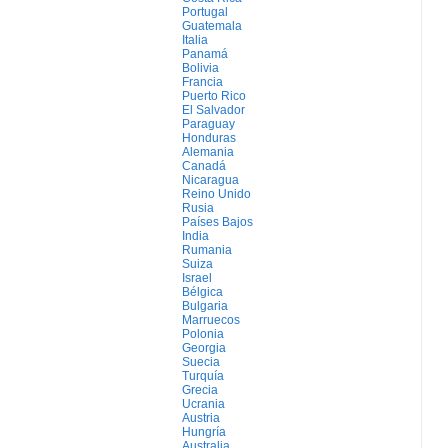
Portugal
Guatemala
Italia
Panamá
Bolivia
Francia
Puerto Rico
El Salvador
Paraguay
Honduras
Alemania
Canadá
Nicaragua
Reino Unido
Rusia
Países Bajos
India
Rumania
Suiza
Israel
Bélgica
Bulgaria
Marruecos
Polonia
Georgia
Suecia
Turquía
Grecia
Ucrania
Austria
Hungría
Australia