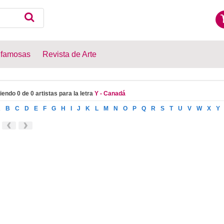
 famosas
Revista de Arte
iendo 0 de 0 artistas para la letra
Y - Canadá
A
B
C
D
E
F
G
H
I
J
K
L
M
N
O
P
Q
R
S
T
U
V
W
X
Y