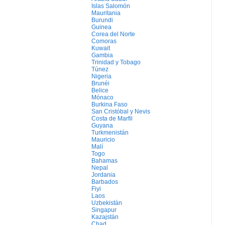
Islas Salomón
Mauritania
Burundi
Guinea
Corea del Norte
Comoras
Kuwait
Gambia
Trinidad y Tobago
Túnez
Nigeria
Brunéi
Belice
Mónaco
Burkina Faso
San Cristóbal y Nevis
Costa de Marfil
Guyana
Turkmenistán
Mauricio
Malí
Togo
Bahamas
Nepal
Jordania
Barbados
Fiyi
Laos
Uzbekistán
Singapur
Kazajstán
Chad