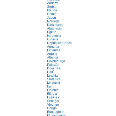
Andorra
Serbia
Irlanda
China
Japón
Noruega
Dinamarca
Afganistán
Egipto
Indonesia
Croacia
República Checa
Armenia
Finlandia
Argelia
Albania
Luxemburgo
Pakistán
Dominica
Haití
Letonia
Sudáfrica
Moldavia
Irán
Lituania
Etiopía
Filipinas
Senegal
Vietnam
Congo
Bangladesh
Mozambique