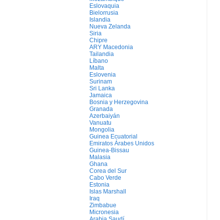
Eslovaquia
Bielorrusia
Islandia
Nueva Zelanda
Siria
Chipre
ARY Macedonia
Tailandia
Líbano
Malta
Eslovenia
Surinam
Sri Lanka
Jamaica
Bosnia y Herzegovina
Granada
Azerbaiyán
Vanuatu
Mongolia
Guinea Ecuatorial
Emiratos Árabes Unidos
Guinea-Bissau
Malasia
Ghana
Corea del Sur
Cabo Verde
Estonia
Islas Marshall
Iraq
Zimbabue
Micronesia
Arabia Saudí