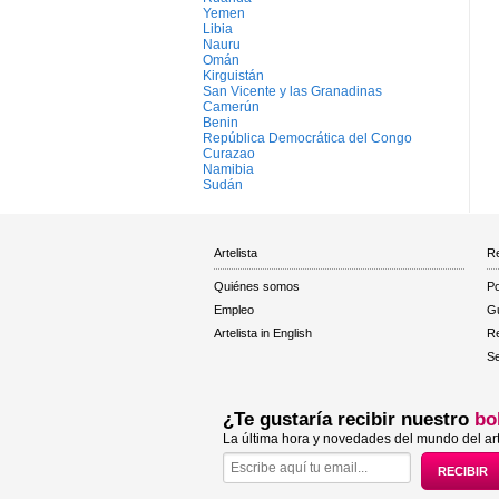
Yemen
Libia
Nauru
Omán
Kirguistán
San Vicente y las Granadinas
Camerún
Benin
República Democrática del Congo
Curazao
Namibia
Sudán
Artelista
Re
Quiénes somos
Po
Empleo
Gu
Artelista in English
R
Se
¿Te gustaría recibir nuestro
bo
La última hora y novedades del mundo del art