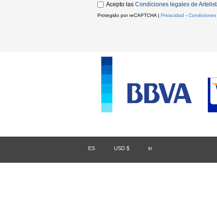
Acepto las
Condiciones legales de Artelis
Protegido por reCAPTCHA |
Privacidad
-
Condiciones
ES
/
USD $
/
in