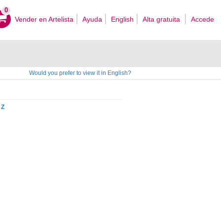
0
Vender en Artelista
Ayuda
English
Alta gratuita
Accede
Would you prefer to view it in English?
Z