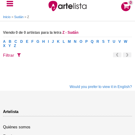
0
Inicio
>
Sudán
>
Z
Viendo 0 de 0 artistas para la letra
Z - Sudán
A
B
C
D
E
F
G
H
I
J
K
L
M
N
O
P
Q
R
S
T
U
V
W
X
Y
Z
Filtrar
Would you prefer to view it in English?
Artelista
Quiénes somos