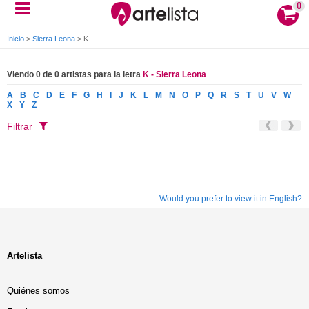
0
Inicio
>
Sierra Leona
>
K
Viendo 0 de 0 artistas para la letra
K - Sierra Leona
A
B
C
D
E
F
G
H
I
J
K
L
M
N
O
P
Q
R
S
T
U
V
W
X
Y
Z
Filtrar
Would you prefer to view it in English?
Artelista
Quiénes somos