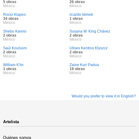
5 obras
26 obras
México
México
Rocio Klapes
ricardo klimek
34 obras
1 obras
México
México
Shebo Kanno
Susana M. King Chávez
2 obras
2 obras
México
México
Saúl Koulsom
Ulises Kentros Klyszcz
2 obras
2 obras
México
México
William K'iin
Zaine Kuri Padua
1 obras
19 obras
México
México
Would you prefer to view it in English?
Artelista
Quiénes somos