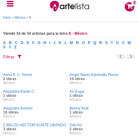
0
Inicio
>
México
>
K
Viendo 34 de 34 artistas para la letra
K - México
A
B
C
D
E
F
G
H
I
J
K
L
M
N
O
P
Q
R
S
T
U
V
W
X
Y
Z
Filtrar
Anna K. C. Ferrer
Angel Mario Ksheratto Flores
2 obras
14 obras
México
México
Alejandra Kanto C.
An Kuga
1 obras
1 obras
México
México
Alejandro Komori
Benny Kluk
10 obras
1 obras
México
México
CARLOS HECTOR KUNTE UBANDO
Dan Ko
3 obras
2 obras
México
México