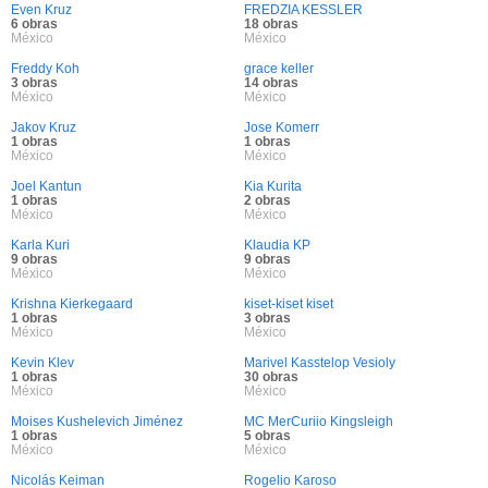
Even Kruz
FREDZIA KESSLER
6 obras
18 obras
México
México
Freddy Koh
grace keller
3 obras
14 obras
México
México
Jakov Kruz
Jose Komerr
1 obras
1 obras
México
México
Joel Kantun
Kia Kurita
1 obras
2 obras
México
México
Karla Kuri
Klaudia KP
9 obras
9 obras
México
México
Krishna Kierkegaard
kiset-kiset kiset
1 obras
3 obras
México
México
Kevin Klev
Marivel Kasstelop Vesioly
1 obras
30 obras
México
México
Moises Kushelevich Jiménez
MC MerCuriio Kingsleigh
1 obras
5 obras
México
México
Nicolás Keiman
Rogelio Karoso