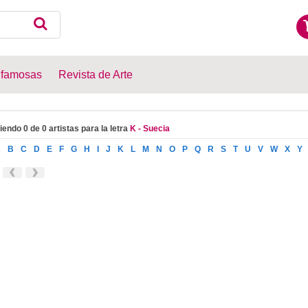
 famosas
Revista de Arte
iendo 0 de 0 artistas para la letra
K - Suecia
A
B
C
D
E
F
G
H
I
J
K
L
M
N
O
P
Q
R
S
T
U
V
W
X
Y