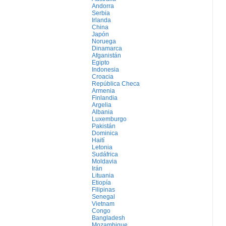
Andorra
Serbia
Irlanda
China
Japón
Noruega
Dinamarca
Afganistán
Egipto
Indonesia
Croacia
República Checa
Armenia
Finlandia
Argelia
Albania
Luxemburgo
Pakistán
Dominica
Haití
Letonia
Sudáfrica
Moldavia
Irán
Lituania
Etiopía
Filipinas
Senegal
Vietnam
Congo
Bangladesh
Mozambique