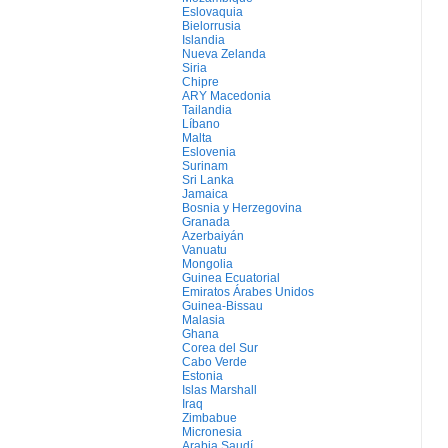
Eslovaquia
Bielorrusia
Islandia
Nueva Zelanda
Siria
Chipre
ARY Macedonia
Tailandia
Líbano
Malta
Eslovenia
Surinam
Sri Lanka
Jamaica
Bosnia y Herzegovina
Granada
Azerbaiyán
Vanuatu
Mongolia
Guinea Ecuatorial
Emiratos Árabes Unidos
Guinea-Bissau
Malasia
Ghana
Corea del Sur
Cabo Verde
Estonia
Islas Marshall
Iraq
Zimbabue
Micronesia
Arabia Saudí