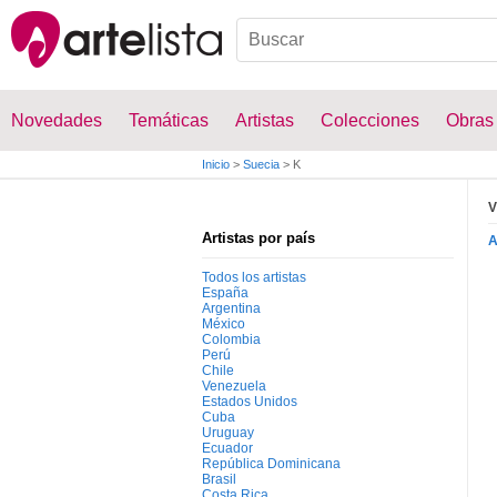
Novedades
Temáticas
Artistas
Colecciones
Obras
Inicio
>
Suecia
>
K
V
Artistas por país
Todos los artistas
España
Argentina
México
Colombia
Perú
Chile
Venezuela
Estados Unidos
Cuba
Uruguay
Ecuador
República Dominicana
Brasil
Costa Rica