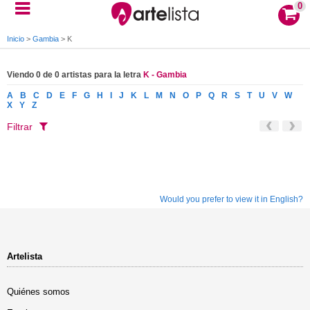
0
Inicio
>
Gambia
>
K
Viendo 0 de 0 artistas para la letra
K - Gambia
A
B
C
D
E
F
G
H
I
J
K
L
M
N
O
P
Q
R
S
T
U
V
W
X
Y
Z
Filtrar
Would you prefer to view it in English?
Artelista
Quiénes somos