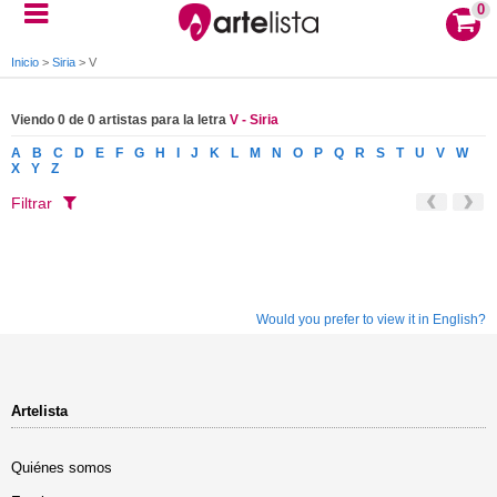
0
Inicio
>
Siria
>
V
Viendo 0 de 0 artistas para la letra
V - Siria
A
B
C
D
E
F
G
H
I
J
K
L
M
N
O
P
Q
R
S
T
U
V
W
X
Y
Z
Filtrar
Would you prefer to view it in English?
Artelista
Quiénes somos