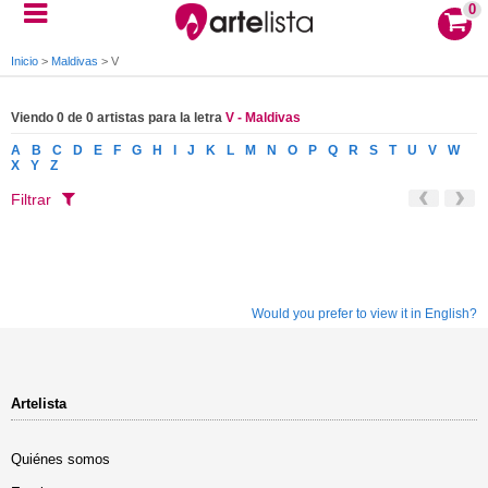
0
Inicio
>
Maldivas
>
V
Viendo 0 de 0 artistas para la letra
V - Maldivas
A
B
C
D
E
F
G
H
I
J
K
L
M
N
O
P
Q
R
S
T
U
V
W
X
Y
Z
Filtrar
Would you prefer to view it in English?
Artelista
Quiénes somos