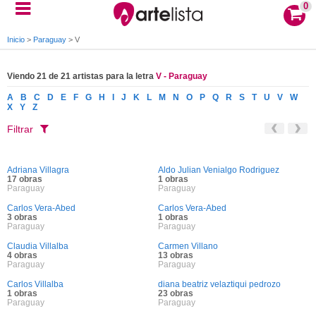
0
Inicio
>
Paraguay
>
V
Viendo 21 de 21 artistas para la letra
V - Paraguay
A
B
C
D
E
F
G
H
I
J
K
L
M
N
O
P
Q
R
S
T
U
V
W
X
Y
Z
Filtrar
Adriana Villagra
Aldo Julian Venialgo Rodriguez
17 obras
1 obras
Paraguay
Paraguay
Carlos Vera-Abed
Carlos Vera-Abed
3 obras
1 obras
Paraguay
Paraguay
Claudia Villalba
Carmen Villano
4 obras
13 obras
Paraguay
Paraguay
Carlos Villalba
diana beatriz velaztiqui pedrozo
1 obras
23 obras
Paraguay
Paraguay