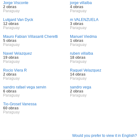
Jorge Visconte
jorge villalba
2 obras
4 obras
Paraguay
Paraguay
Lutgard Van Dyck
m VALENZUELA
12 obras
3 obras
Paraguay
Paraguay
Mauro Fabian Villasanti Cheretti
Manuel Viedma
5 obras
1 obras
Paraguay
Paraguay
Navel Velazquez
ruben villalba
19 obras
18 obras
Paraguay
Paraguay
Rocio Viera R
Raquel Velazquez
2 obras
14 obras
Paraguay
Paraguay
sandro rafael vega servin
sandro vega
6 obras
2 obras
Paraguay
Paraguay
Tio-Groset Vanessa
60 obras
Paraguay
Would you prefer to view it in English?