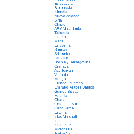
Eslovaquia
Bielorrusia
Islandia
Nueva Zelanda
Siria
Chipre
ARY Macedonia
Tailandia
Líbano
Malta
Eslovenia
Surinam
Sri Lanka
Jamaica
Bosnia y Herzegovina
Granada
Azerbaiyán
Vanuatu
Mongolia
Guinea Ecuatorial
Emiratos Árabes Unidos
Guinea-Bissau
Malasia
Ghana
Corea del Sur
Cabo Verde
Estonia
Islas Marshall
Iraq
Zimbabue
Micronesia
Arabia Saudí