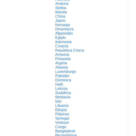
Andorra
Serbia
Irlanda
China
Japón
Noruega
Dinamarca
Afganistán
Egipto
Indonesia
Croacia
República Checa
Armenia
Finlandia
Argelia
Albania
Luxemburgo
Pakistán
Dominica
Haití
Letonia
Sudáfrica
Moldavia
Irán
Lituania
Etiopía
Filipinas
Senegal
Vietnam
Congo
Bangladesh
Mozambique