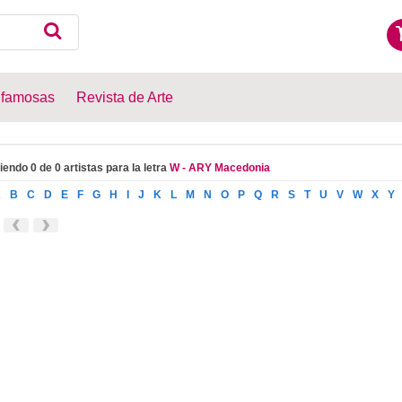
 famosas
Revista de Arte
iendo 0 de 0 artistas para la letra
W - ARY Macedonia
A
B
C
D
E
F
G
H
I
J
K
L
M
N
O
P
Q
R
S
T
U
V
W
X
Y