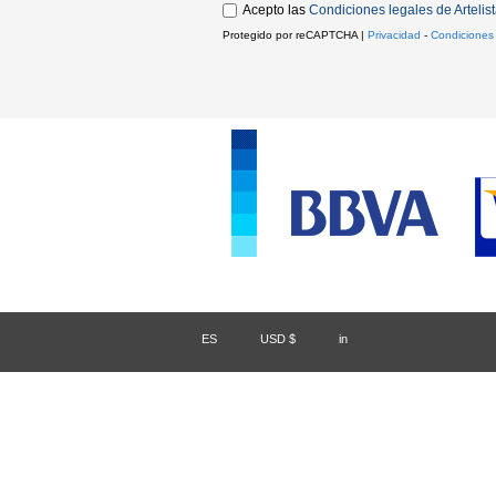
Acepto las
Condiciones legales de Artelis
Protegido por reCAPTCHA |
Privacidad
-
Condiciones
ES
/
USD $
/
in