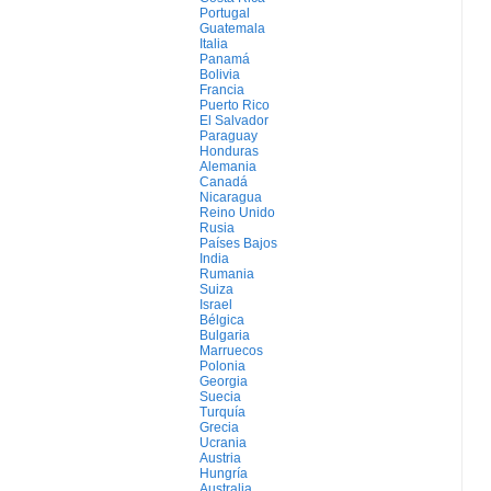
Portugal
Guatemala
Italia
Panamá
Bolivia
Francia
Puerto Rico
El Salvador
Paraguay
Honduras
Alemania
Canadá
Nicaragua
Reino Unido
Rusia
Países Bajos
India
Rumania
Suiza
Israel
Bélgica
Bulgaria
Marruecos
Polonia
Georgia
Suecia
Turquía
Grecia
Ucrania
Austria
Hungría
Australia