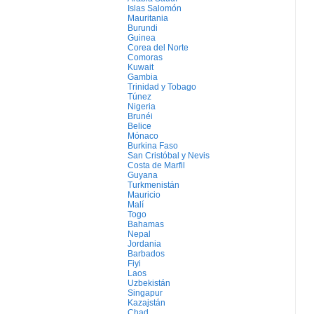
Islas Salomón
Mauritania
Burundi
Guinea
Corea del Norte
Comoras
Kuwait
Gambia
Trinidad y Tobago
Túnez
Nigeria
Brunéi
Belice
Mónaco
Burkina Faso
San Cristóbal y Nevis
Costa de Marfil
Guyana
Turkmenistán
Mauricio
Malí
Togo
Bahamas
Nepal
Jordania
Barbados
Fiyi
Laos
Uzbekistán
Singapur
Kazajstán
Chad