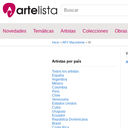
Novedades
Temáticas
Artistas
Colecciones
Obras
Inicio
>
ARY Macedonia
>
W
V
Artistas por país
Todos los artistas
España
Argentina
México
Colombia
Perú
Chile
Venezuela
Estados Unidos
Cuba
Uruguay
Ecuador
República Dominicana
Brasil
Costa Rica