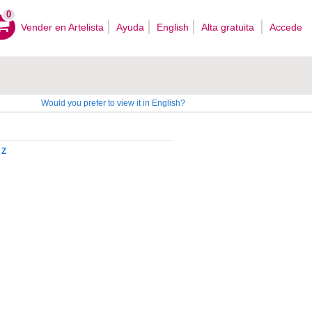
0
Vender en Artelista
Ayuda
English
Alta gratuita
Accede
Would you prefer to view it in English?
Z