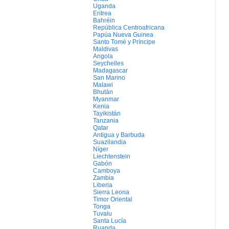
Uganda
Eritrea
Bahréin
República Centroafricana
Papúa Nueva Guinea
Santo Tomé y Príncipe
Maldivas
Angola
Seychelles
Madagascar
San Marino
Malawi
Bhután
Myanmar
Kenia
Tayikistán
Tanzania
Qatar
Antigua y Barbuda
Suazilandia
Níger
Liechtenstein
Gabón
Camboya
Zambia
Liberia
Sierra Leona
Timor Oriental
Tonga
Tuvalu
Santa Lucía
Ruanda