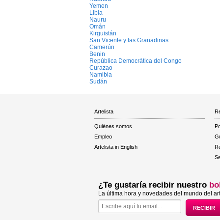
Yemen
Libia
Nauru
Omán
Kirguistán
San Vicente y las Granadinas
Camerún
Benin
República Democrática del Congo
Curazao
Namibia
Sudán
Artelista
Re
Quiénes somos
Po
Empleo
Gu
Artelista in English
R
Se
¿Te gustaría recibir nuestro
bo
La última hora y novedades del mundo del art