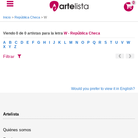
0
Inicio
>
República Checa
>
W
Viendo 0 de 0 artistas para la letra
W - República Checa
A
B
C
D
E
F
G
H
I
J
K
L
M
N
O
P
Q
R
S
T
U
V
W
X
Y
Z
Filtrar
Would you prefer to view it in English?
Artelista
Quiénes somos