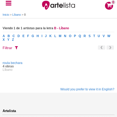
0
Inicio
>
Líbano
>
B
Viendo 1 de 1 artistas para la letra
B - Líbano
A
B
C
D
E
F
G
H
I
J
K
L
M
N
O
P
Q
R
S
T
U
V
W
X
Y
Z
Filtrar
roula bechara
4 obras
Líbano
Would you prefer to view it in English?
Artelista