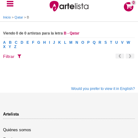
0
Inicio
>
Qatar
>
B
Viendo 0 de 0 artistas para la letra
B - Qatar
A
B
C
D
E
F
G
H
I
J
K
L
M
N
O
P
Q
R
S
T
U
V
W
X
Y
Z
Filtrar
Would you prefer to view it in English?
Artelista
Quiénes somos