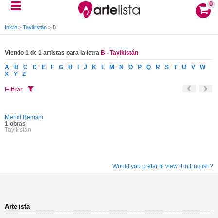
0
Inicio
>
Tayikistán
>
B
Viendo 1 de 1 artistas para la letra
B - Tayikistán
A
B
C
D
E
F
G
H
I
J
K
L
M
N
O
P
Q
R
S
T
U
V
W
X
Y
Z
Filtrar
Mehdi Bemani
1 obras
Tayikistán
Would you prefer to view it in English?
Artelista