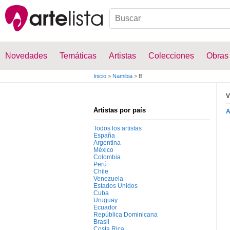
Novedades
Temáticas
Artistas
Colecciones
Obras
Inicio
>
Namibia
>
B
V
Artistas por país
Todos los artistas
España
Argentina
México
Colombia
Perú
Chile
Venezuela
Estados Unidos
Cuba
Uruguay
Ecuador
República Dominicana
Brasil
Costa Rica