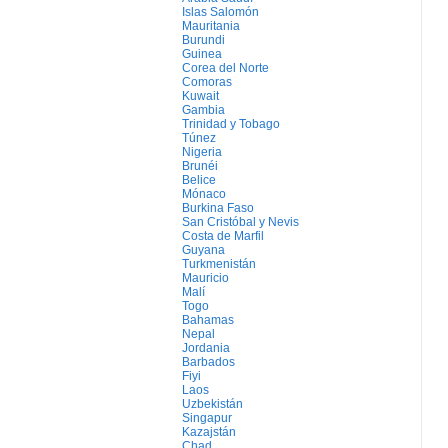
Islas Salomón
Mauritania
Burundi
Guinea
Corea del Norte
Comoras
Kuwait
Gambia
Trinidad y Tobago
Túnez
Nigeria
Brunéi
Belice
Mónaco
Burkina Faso
San Cristóbal y Nevis
Costa de Marfil
Guyana
Turkmenistán
Mauricio
Malí
Togo
Bahamas
Nepal
Jordania
Barbados
Fiyi
Laos
Uzbekistán
Singapur
Kazajstán
Chad