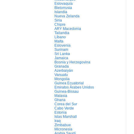
Eslovaquia
Bielorrusia
Islandia
Nueva Zelanda
Siria
Chipre
ARY Macedonia
Tailandia
Líbano
Malta
Eslovenia
Surinam
Sri Lanka
Jamaica
Bosnia y Herzegovina
Granada
Azerbaiyán
Vanuatu
Mongolia
Guinea Ecuatorial
Emiratos Árabes Unidos
Guinea-Bissau
Malasia
Ghana
Corea del Sur
Cabo Verde
Estonia
Islas Marshall
Iraq
Zimbabue
Micronesia
Arabia Saudí