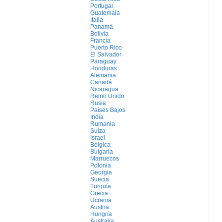
Portugal
Guatemala
Italia
Panamá
Bolivia
Francia
Puerto Rico
El Salvador
Paraguay
Honduras
Alemania
Canadá
Nicaragua
Reino Unido
Rusia
Países Bajos
India
Rumania
Suiza
Israel
Bélgica
Bulgaria
Marruecos
Polonia
Georgia
Suecia
Turquía
Grecia
Ucrania
Austria
Hungría
Australia