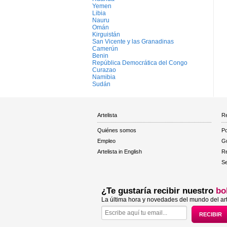
Yemen
Libia
Nauru
Omán
Kirguistán
San Vicente y las Granadinas
Camerún
Benin
República Democrática del Congo
Curazao
Namibia
Sudán
Artelista
Re
Quiénes somos
Po
Empleo
Gu
Artelista in English
R
Se
¿Te gustaría recibir nuestro
bo
La última hora y novedades del mundo del art