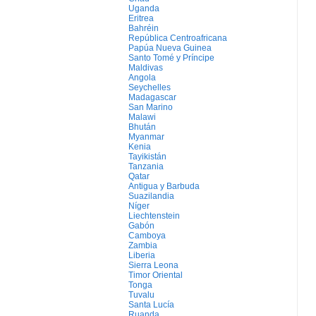
Uganda
Eritrea
Bahréin
República Centroafricana
Papúa Nueva Guinea
Santo Tomé y Príncipe
Maldivas
Angola
Seychelles
Madagascar
San Marino
Malawi
Bhután
Myanmar
Kenia
Tayikistán
Tanzania
Qatar
Antigua y Barbuda
Suazilandia
Níger
Liechtenstein
Gabón
Camboya
Zambia
Liberia
Sierra Leona
Timor Oriental
Tonga
Tuvalu
Santa Lucía
Ruanda