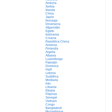
Andorra
Serbia
Irlanda
China
Japón
Noruega
Dinamarca
Afganistán
Egipto
Indonesia
Croacia
República Checa
Armenia
Finlandia
Argelia
Albania
Luxemburgo
Pakistán
Dominica
Haití
Letonia
Sudáfrica
Moldavia
Irán
Lituania
Etiopía
Filipinas
Senegal
Vietnam
Congo
Bangladesh
Mozambique