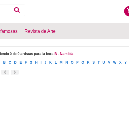
 famosas
Revista de Arte
iendo 0 de 0 artistas para la letra
B - Namibia
A
B
C
D
E
F
G
H
I
J
K
L
M
N
O
P
Q
R
S
T
U
V
W
X
Y