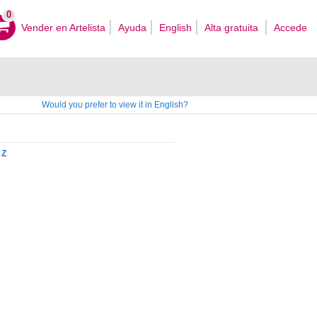
0
Vender en Artelista
Ayuda
English
Alta gratuita
Accede
Would you prefer to view it in English?
Z