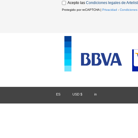
Acepto las
Condiciones legales de Artelis
Protegido por reCAPTCHA |
Privacidad
-
Condiciones
ES
/
USD $
/
in