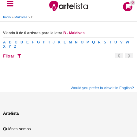
0
Inicio
>
Maldivas
>
B
Viendo 0 de 0 artistas para la letra
B - Maldivas
A
B
C
D
E
F
G
H
I
J
K
L
M
N
O
P
Q
R
S
T
U
V
W
X
Y
Z
Filtrar
Would you prefer to view it in English?
Artelista
Quiénes somos