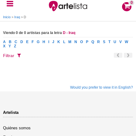
0
Inicio
>
Iraq
>
D
Viendo 0 de 0 artistas para la letra
D - Iraq
A
B
C
D
E
F
G
H
I
J
K
L
M
N
O
P
Q
R
S
T
U
V
W
X
Y
Z
Filtrar
Would you prefer to view it in English?
Artelista
Quiénes somos