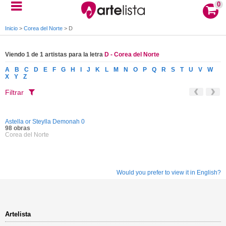
0
Inicio
>
Corea del Norte
>
D
Viendo 1 de 1 artistas para la letra
D - Corea del Norte
A
B
C
D
E
F
G
H
I
J
K
L
M
N
O
P
Q
R
S
T
U
V
W
X
Y
Z
Filtrar
Astella or Steylla Demonah 0
98 obras
Corea del Norte
Would you prefer to view it in English?
Artelista