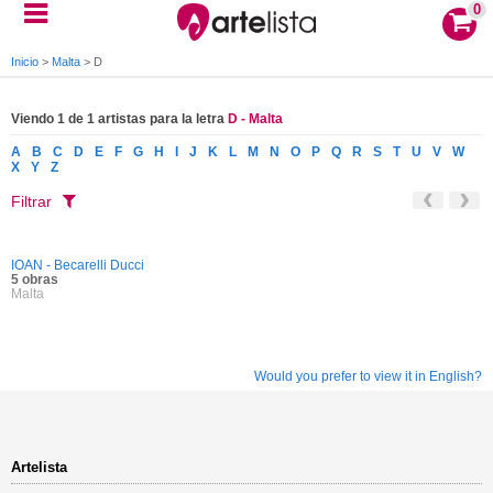
0
Inicio
>
Malta
>
D
Viendo 1 de 1 artistas para la letra
D - Malta
A
B
C
D
E
F
G
H
I
J
K
L
M
N
O
P
Q
R
S
T
U
V
W
X
Y
Z
Filtrar
IOAN - Becarelli Ducci
5 obras
Malta
Would you prefer to view it in English?
Artelista