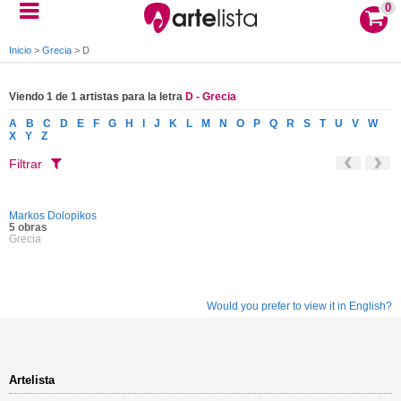
0
Inicio
>
Grecia
>
D
Viendo 1 de 1 artistas para la letra
D - Grecia
A
B
C
D
E
F
G
H
I
J
K
L
M
N
O
P
Q
R
S
T
U
V
W
X
Y
Z
Filtrar
Markos Dolopikos
5 obras
Grecia
Would you prefer to view it in English?
Artelista