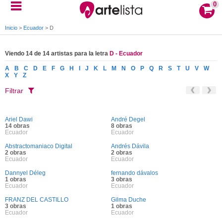
0
Inicio
>
Ecuador
>
D
Viendo 14 de 14 artistas para la letra
D - Ecuador
A
B
C
D
E
F
G
H
I
J
K
L
M
N
O
P
Q
R
S
T
U
V
W
X
Y
Z
Filtrar
Ariel Dawi
André Degel
14 obras
8 obras
Ecuador
Ecuador
Abstractomaniaco Digital
Andrés Dávila
2 obras
2 obras
Ecuador
Ecuador
Dannyel Déleg
fernando dávalos
1 obras
3 obras
Ecuador
Ecuador
FRANZ DEL CASTILLO
Gilma Duche
3 obras
1 obras
Ecuador
Ecuador