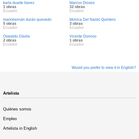
karla duarte llanez
Marcos Dioses
1 obras
32 obras
Ecuador
Ecuador
mariohernán durán quevedo
Monica Del Nardo Quintero
5 obras
3 obras
Ecuador
Ecuador
Oswaldo Dávila
Vicente Donoso
2 obras
1 obras
Ecuador
Ecuador
Would you prefer to view it in English?
Artelista
Quiénes somos
Empleo
Artelista in English