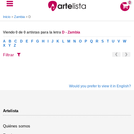
0
Inicio
>
Zambia
>
D
Viendo 0 de 0 artistas para la letra
D - Zambia
A
B
C
D
E
F
G
H
I
J
K
L
M
N
O
P
Q
R
S
T
U
V
W
X
Y
Z
Filtrar
Would you prefer to view it in English?
Artelista
Quiénes somos