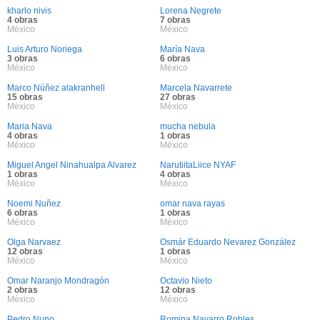
kharlo nivis
Lorena Negrete
4 obras
7 obras
México
México
Luis Arturo Noriega
María Nava
3 obras
6 obras
México
México
Marco Núñez alakranhell
Marcela Navarrete
15 obras
27 obras
México
México
Maria Nava
mucha nebula
4 obras
1 obras
México
México
Miguel Angel Ninahualpa Alvarez
NarutiitaLiice NYAF
1 obras
4 obras
México
México
Noemi Nuñez
omar nava rayas
6 obras
1 obras
México
México
Olga Narvaez
Osmár Eduardo Nevarez González
12 obras
1 obras
México
México
Omar Naranjo Mondragón
Octavio Nieto
2 obras
12 obras
México
México
Pedro Nuno
Romina Navarro Robles