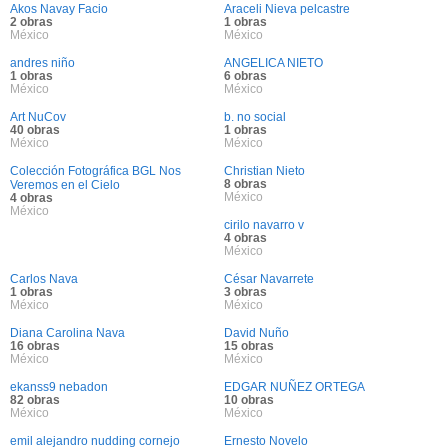
Akos Navay Facio
Araceli Nieva pelcastre
2 obras
1 obras
México
México
andres niño
ANGELICA NIETO
1 obras
6 obras
México
México
Art NuCov
b. no social
40 obras
1 obras
México
México
Colección Fotográfica BGL Nos
Christian Nieto
8 obras
Veremos en el Cielo
México
4 obras
México
cirilo navarro v
4 obras
México
Carlos Nava
César Navarrete
1 obras
3 obras
México
México
Diana Carolina Nava
David Nuño
16 obras
15 obras
México
México
ekanss9 nebadon
EDGAR NUÑEZ ORTEGA
82 obras
10 obras
México
México
emil alejandro nudding cornejo
Ernesto Novelo