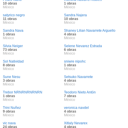
10 obras
1 obras
México
México
satyrico negro
Sandra Najera
11 obras
10 obras
México
México
Sandra Nava
Shaney Lilian Navarrete Arguello
1 obras
4 obras
México
México
Silvia Neiger
Selene Nevarez Estrada
73 obras
6 obras
México
México
Sol Natividad
sniwre nipohc
8 obras
1 obras
México
México
Sune Nesu
Setsuko Navarrete
3 obras
4 obras
México
México
Trebor NRNRNRNRNRN
Teodoro Nieto Antón
1 obras
7 obras
México
México
Trini Nuñez
veronica navdel
9 obras
4 obras
México
México
vic nava
Xitlaly Nevarex
24 obras
4 obras