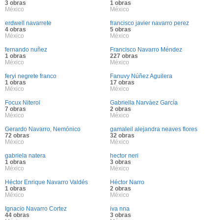
3 obras
1 obras
México
México
erdwell navarrete
francisco javier navarro perez
4 obras
5 obras
México
México
fernando nuñez
Francisco Navarro Méndez
1 obras
227 obras
México
México
feryi negrete franco
Fanuvy Núñez Aguilera
1 obras
17 obras
México
México
Focux Niteroi
Gabriella Narváez García
7 obras
2 obras
México
México
Gerardo Navarro, Nemónico
gamaleil alejandra neaves flores
72 obras
32 obras
México
México
gabriela natera
hector neri
1 obras
3 obras
México
México
Héctor Enrique Navarro Valdés
Héctor Narro
1 obras
2 obras
México
México
Ignacio Navarro Cortez
iva nna
44 obras
3 obras