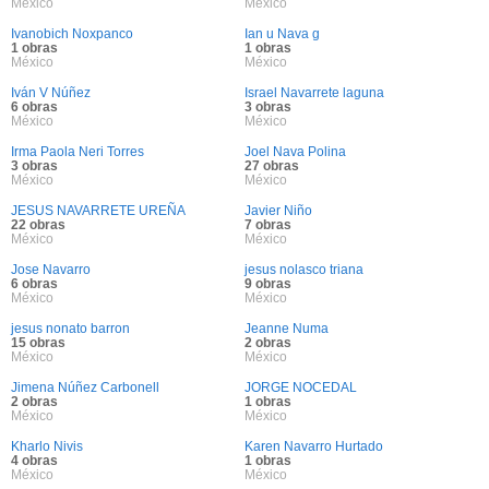
México
México
Ivanobich Noxpanco
Ian u Nava g
1 obras
1 obras
México
México
Iván V Núñez
Israel Navarrete laguna
6 obras
3 obras
México
México
Irma Paola Neri Torres
Joel Nava Polina
3 obras
27 obras
México
México
JESUS NAVARRETE UREÑA
Javier Niño
22 obras
7 obras
México
México
Jose Navarro
jesus nolasco triana
6 obras
9 obras
México
México
jesus nonato barron
Jeanne Numa
15 obras
2 obras
México
México
Jimena Núñez Carbonell
JORGE NOCEDAL
2 obras
1 obras
México
México
Kharlo Nivis
Karen Navarro Hurtado
4 obras
1 obras
México
México