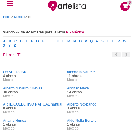
0
Inicio
>
México
>
N
Viendo 92 de 92 artistas para la letra
N - México
A
B
C
D
E
F
G
H
I
J
K
L
M
N
O
P
Q
R
S
T
U
V
W
X
Y
Z
Filtrar
OMAR NAJAR
alfredo navarrete
4 obras
11 obras
México
México
Alberto Navarro Cuevas
Alfonso Nava
30 obras
14 obras
México
México
ARTE COLECTIVO NAHUAL nahual
Alberto Noxpanco
8 obras
3 obras
México
México
Anairis Nuñez
Aldo Nolla Bertoldi
1 obras
1 obras
México
México