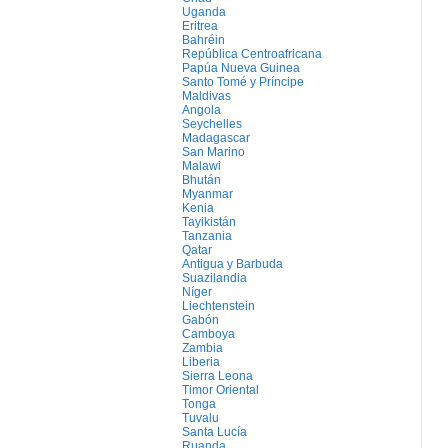
Uganda
Eritrea
Bahréin
República Centroafricana
Papúa Nueva Guinea
Santo Tomé y Príncipe
Maldivas
Angola
Seychelles
Madagascar
San Marino
Malawi
Bhután
Myanmar
Kenia
Tayikistán
Tanzania
Qatar
Antigua y Barbuda
Suazilandia
Níger
Liechtenstein
Gabón
Camboya
Zambia
Liberia
Sierra Leona
Timor Oriental
Tonga
Tuvalu
Santa Lucía
Ruanda