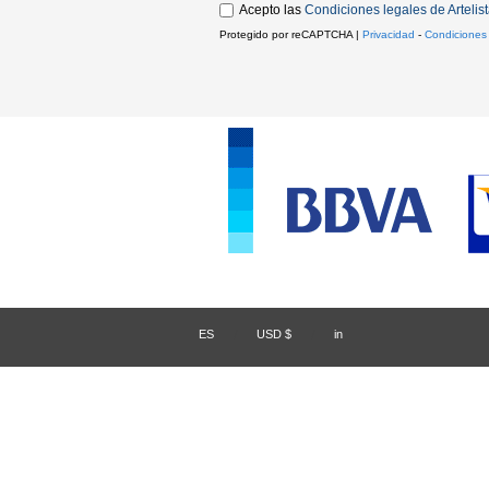
Acepto las
Condiciones legales de Artelis
Protegido por reCAPTCHA |
Privacidad
-
Condiciones
ES
/
USD $
/
in