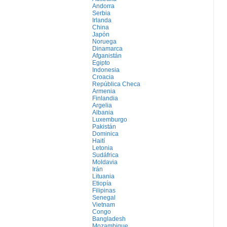
Andorra
Serbia
Irlanda
China
Japón
Noruega
Dinamarca
Afganistán
Egipto
Indonesia
Croacia
República Checa
Armenia
Finlandia
Argelia
Albania
Luxemburgo
Pakistán
Dominica
Haití
Letonia
Sudáfrica
Moldavia
Irán
Lituania
Etiopía
Filipinas
Senegal
Vietnam
Congo
Bangladesh
Mozambique