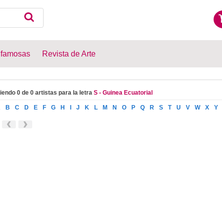
 famosas
Revista de Arte
iendo 0 de 0 artistas para la letra
S - Guinea Ecuatorial
A
B
C
D
E
F
G
H
I
J
K
L
M
N
O
P
Q
R
S
T
U
V
W
X
Y