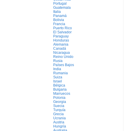
Portugal
Guatemala
Italia
Panamá
Bolivia
Francia
Puerto Rico
El Salvador
Paraguay
Honduras
Alemania
Canadá
Nicaragua
Reino Unido
Rusia
Países Bajos
India
Rumania
Suiza
Israel
Bélgica
Bulgaria
Marruecos
Polonia
Georgia
Suecia
Turquía
Grecia
Ucrania
Austria
Hungría
Australia