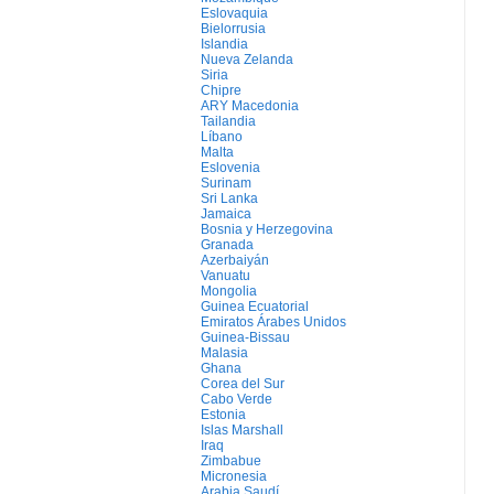
Eslovaquia
Bielorrusia
Islandia
Nueva Zelanda
Siria
Chipre
ARY Macedonia
Tailandia
Líbano
Malta
Eslovenia
Surinam
Sri Lanka
Jamaica
Bosnia y Herzegovina
Granada
Azerbaiyán
Vanuatu
Mongolia
Guinea Ecuatorial
Emiratos Árabes Unidos
Guinea-Bissau
Malasia
Ghana
Corea del Sur
Cabo Verde
Estonia
Islas Marshall
Iraq
Zimbabue
Micronesia
Arabia Saudí