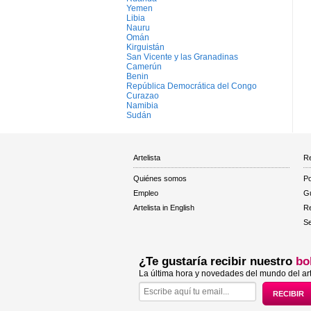
Yemen
Libia
Nauru
Omán
Kirguistán
San Vicente y las Granadinas
Camerún
Benin
República Democrática del Congo
Curazao
Namibia
Sudán
Artelista
Re
Quiénes somos
Po
Empleo
Gu
Artelista in English
R
Se
¿Te gustaría recibir nuestro
bo
La última hora y novedades del mundo del art