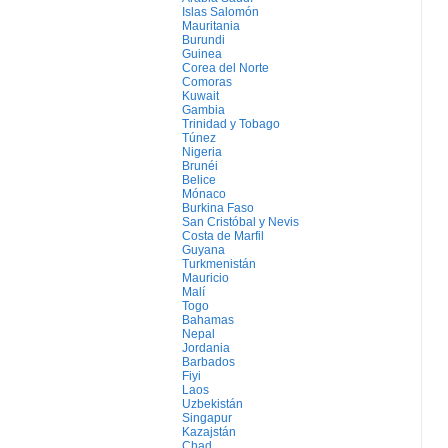
Islas Salomón
Mauritania
Burundi
Guinea
Corea del Norte
Comoras
Kuwait
Gambia
Trinidad y Tobago
Túnez
Nigeria
Brunéi
Belice
Mónaco
Burkina Faso
San Cristóbal y Nevis
Costa de Marfil
Guyana
Turkmenistán
Mauricio
Malí
Togo
Bahamas
Nepal
Jordania
Barbados
Fiyi
Laos
Uzbekistán
Singapur
Kazajstán
Chad