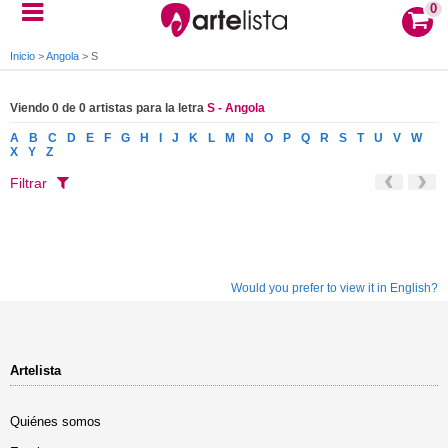
0
Inicio
>
Angola
>
S
Viendo 0 de 0 artistas para la letra
S - Angola
A
B
C
D
E
F
G
H
I
J
K
L
M
N
O
P
Q
R
S
T
U
V
W
X
Y
Z
Filtrar
Would you prefer to view it in English?
Artelista
Quiénes somos