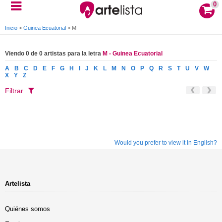
0
Inicio
>
Guinea Ecuatorial
>
M
Viendo 0 de 0 artistas para la letra
M - Guinea Ecuatorial
A
B
C
D
E
F
G
H
I
J
K
L
M
N
O
P
Q
R
S
T
U
V
W
X
Y
Z
Filtrar
Would you prefer to view it in English?
Artelista
Quiénes somos