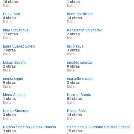
16 obras
1 obras
Italia
Italia
Giulia Salfi
Irene Spedicato
4 obras
14 obras
Italia
Italia
Irina Stoyanova
Konstantin Shikharev
17 obras
2 obras
Italia
Italia
laura Suarez Sotelo
lucio saya
7 obras
3 obras
Italia
Italia
Lukas Sodano
miraldo sponza
2 obras
8 obras
Italia
Italia
monia sogni
marcello sassoli
6 obras
2 obras
Italia
Italia
Mena Semioli
Narcisa Sandu
1 obras
61 obras
Italia
Italia
Natale Stracuzzi
Rocco Salvia
3 obras
14 obras
Italia
Italia
Ramon Soberon Gomez-Palacio
Santo paolo Guccione Scultore-Grafico
3 obras
15 obras