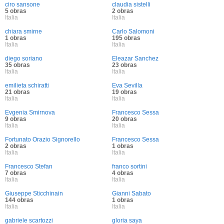
ciro sansone
claudia sistelli
5 obras
2 obras
Italia
Italia
chiara smirne
Carlo Salomoni
1 obras
195 obras
Italia
Italia
diego soriano
Eleazar Sanchez
35 obras
23 obras
Italia
Italia
emilieta schiratti
Eva Sevilla
21 obras
19 obras
Italia
Italia
Evgenia Smirnova
Francesco Sessa
9 obras
20 obras
Italia
Italia
Fortunato Orazio Signorello
Francesco Sessa
2 obras
1 obras
Italia
Italia
Francesco Stefan
franco sortini
7 obras
4 obras
Italia
Italia
Giuseppe Sticchinain
Gianni Sabato
144 obras
1 obras
Italia
Italia
gabriele scartozzi
gloria saya