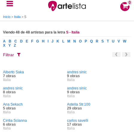
0
Inicio
>
Italia
>
S
Viendo 48 de 48 artistas para la letra
S - Italia
A
B
C
D
E
F
G
H
I
J
K
L
M
N
O
P
Q
R
S
T
U
V
W
X
Y
Z
Filtrar
Alberto Saka
andres sinic
7 obras
9 obras
Italia
Italia
andres sinic
andres sinic
8 obras
9 obras
Italia
Italia
Ana Sekach
Astella Str.100
5 obras
29 obras
Italia
Italia
Cintia Scianna
carlos savelli
6 obras
17 obras
Italia
Italia