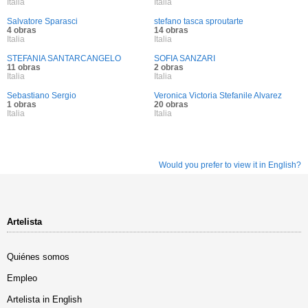
Italia
Italia
Salvatore Sparasci
stefano tasca sproutarte
4 obras
14 obras
Italia
Italia
STEFANIA SANTARCANGELO
SOFIA SANZARI
11 obras
2 obras
Italia
Italia
Sebastiano Sergio
Veronica Victoria Stefanile Alvarez
1 obras
20 obras
Italia
Italia
Would you prefer to view it in English?
Artelista
Quiénes somos
Empleo
Artelista in English