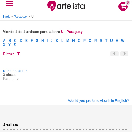
0
Inicio
>
Paraguay
>
U
Viendo 1 de 1 artistas para la letra
U - Paraguay
A
B
C
D
E
F
G
H
I
J
K
L
M
N
O
P
Q
R
S
T
U
V
W
X
Y
Z
Filtrar
Ronaldo Unruh
3 obras
Paraguay
Would you prefer to view it in English?
Artelista