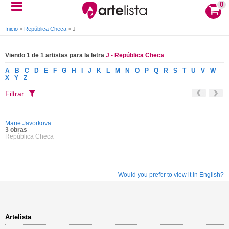
0
Inicio
>
República Checa
>
J
Viendo 1 de 1 artistas para la letra
J - República Checa
A
B
C
D
E
F
G
H
I
J
K
L
M
N
O
P
Q
R
S
T
U
V
W
X
Y
Z
Filtrar
Marie Javorkova
3 obras
República Checa
Would you prefer to view it in English?
Artelista