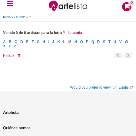
0
Inicio
>
Lituania
>
Y
Viendo 0 de 0 artistas para la letra
Y - Lituania
A
B
C
D
E
F
G
H
I
J
K
L
M
N
O
P
Q
R
S
T
U
V
W
X
Y
Z
Filtrar
Would you prefer to view it in English?
Artelista
Quiénes somos