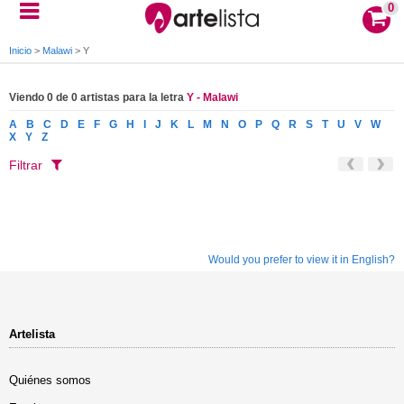
0
Inicio
>
Malawi
>
Y
Viendo 0 de 0 artistas para la letra
Y - Malawi
A
B
C
D
E
F
G
H
I
J
K
L
M
N
O
P
Q
R
S
T
U
V
W
X
Y
Z
Filtrar
Would you prefer to view it in English?
Artelista
Quiénes somos