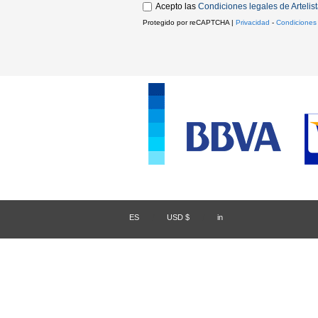
Acepto las
Condiciones legales de Artelis
Protegido por reCAPTCHA |
Privacidad
-
Condiciones
ES
/
USD $
/
in