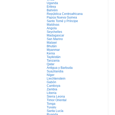
Uganda
Eritrea
Bahréin
República Centroafricana
Papúa Nueva Guinea
Santo Tomé y Príncipe
Maldivas
Angola
Seychelles
Madagascar
San Marino
Malawi
Bhután
Myanmar
Kenia
Tayikistán
Tanzania
Qatar
Antigua y Barbuda
Suazilandia
Níger
Liechtenstein
Gabón
Camboya
Zambia
Liberia
Sierra Leona
Timor Oriental
Tonga
Tuvalu
Santa Lucía
Ruanda