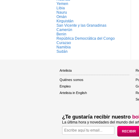
Yemen
Libia
Nauru
Omán
Kirguistán
San Vicente y las Granadinas
Camerún
Benin
República Democrática del Congo
Curazao
Namibia
Sudán
Artelista
Re
Quiénes somos
Po
Empleo
Gu
Artelista in English
R
Se
¿Te gustaría recibir nuestro
bo
La última hora y novedades del mundo del art