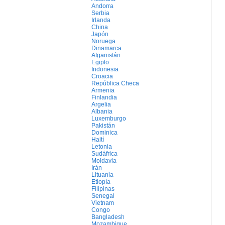
Andorra
Serbia
Irlanda
China
Japón
Noruega
Dinamarca
Afganistán
Egipto
Indonesia
Croacia
República Checa
Armenia
Finlandia
Argelia
Albania
Luxemburgo
Pakistán
Dominica
Haití
Letonia
Sudáfrica
Moldavia
Irán
Lituania
Etiopía
Filipinas
Senegal
Vietnam
Congo
Bangladesh
Mozambique