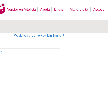
0
Vender en Artelista
Ayuda
English
Alta gratuita
Accede
Would you prefer to view it in English?
Z