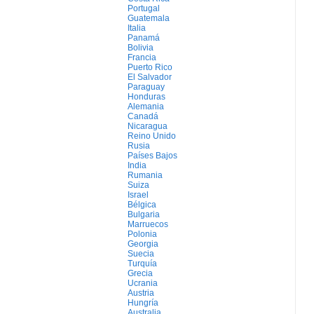
Portugal
Guatemala
Italia
Panamá
Bolivia
Francia
Puerto Rico
El Salvador
Paraguay
Honduras
Alemania
Canadá
Nicaragua
Reino Unido
Rusia
Países Bajos
India
Rumania
Suiza
Israel
Bélgica
Bulgaria
Marruecos
Polonia
Georgia
Suecia
Turquía
Grecia
Ucrania
Austria
Hungría
Australia