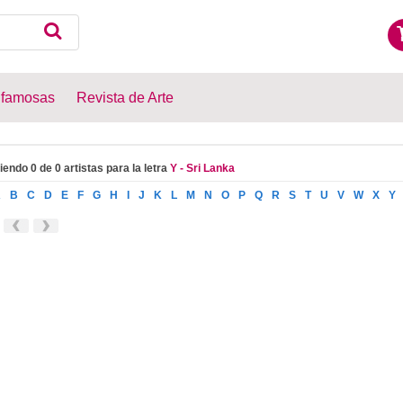
 famosas
Revista de Arte
iendo 0 de 0 artistas para la letra
Y - Sri Lanka
A
B
C
D
E
F
G
H
I
J
K
L
M
N
O
P
Q
R
S
T
U
V
W
X
Y