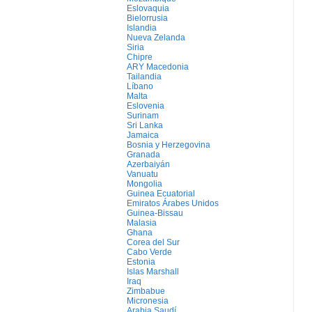
Eslovaquia
Bielorrusia
Islandia
Nueva Zelanda
Siria
Chipre
ARY Macedonia
Tailandia
Líbano
Malta
Eslovenia
Surinam
Sri Lanka
Jamaica
Bosnia y Herzegovina
Granada
Azerbaiyán
Vanuatu
Mongolia
Guinea Ecuatorial
Emiratos Árabes Unidos
Guinea-Bissau
Malasia
Ghana
Corea del Sur
Cabo Verde
Estonia
Islas Marshall
Iraq
Zimbabue
Micronesia
Arabia Saudí