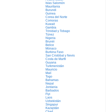
Islas Salomón
Mauritania
Burundi
Guinea
Corea del Norte
Comoras
Kuwait
Gambia
Trinidad y Tobago
Túnez
Nigeria
Brunéi
Belice
Mónaco
Burkina Faso
San Cristóbal y Nevis
Costa de Marfil
Guyana
Turkmenistán
Mauricio
Malí
Togo
Bahamas
Nepal
Jordania
Barbados
Fiyi
Laos
Uzbekistán
Singapur
Kazajstán
Chad