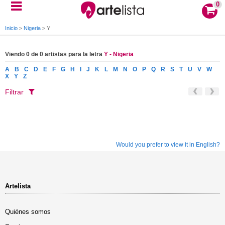
0
Inicio
>
Nigeria
>
Y
Viendo 0 de 0 artistas para la letra
Y - Nigeria
A
B
C
D
E
F
G
H
I
J
K
L
M
N
O
P
Q
R
S
T
U
V
W
X
Y
Z
Filtrar
Would you prefer to view it in English?
Artelista
Quiénes somos