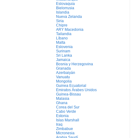
Eslovaquia
Bielorrusia
Islandia
Nueva Zelanda
Siria
Chipre
ARY Macedonia
Tailandia
Líbano
Malta
Eslovenia
Surinam
Sri Lanka
Jamaica
Bosnia y Herzegovina
Granada
Azerbaiyán
Vanuatu
Mongolia
Guinea Ecuatorial
Emiratos Árabes Unidos
Guinea-Bissau
Malasia
Ghana
Corea del Sur
Cabo Verde
Estonia
Islas Marshall
Iraq
Zimbabue
Micronesia
Arabia Saudí