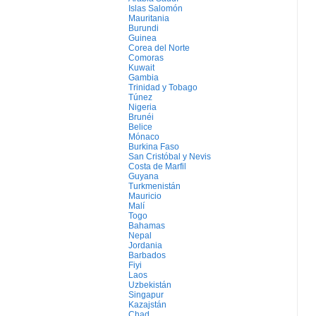
Islas Salomón
Mauritania
Burundi
Guinea
Corea del Norte
Comoras
Kuwait
Gambia
Trinidad y Tobago
Túnez
Nigeria
Brunéi
Belice
Mónaco
Burkina Faso
San Cristóbal y Nevis
Costa de Marfil
Guyana
Turkmenistán
Mauricio
Malí
Togo
Bahamas
Nepal
Jordania
Barbados
Fiyi
Laos
Uzbekistán
Singapur
Kazajstán
Chad