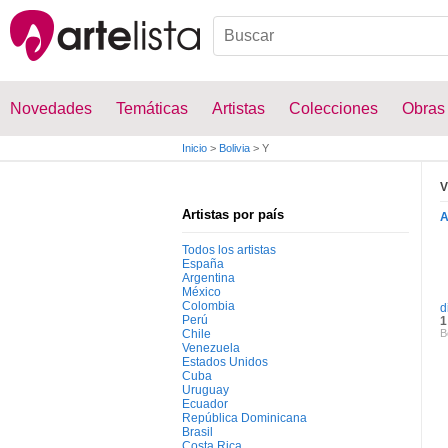
Novedades
Temáticas
Artistas
Colecciones
Obras
Inicio
>
Bolivia
>
Y
V
Artistas por país
Todos los artistas
España
Argentina
México
Colombia
d
Perú
1
Chile
B
Venezuela
Estados Unidos
Cuba
Uruguay
Ecuador
República Dominicana
Brasil
Costa Rica