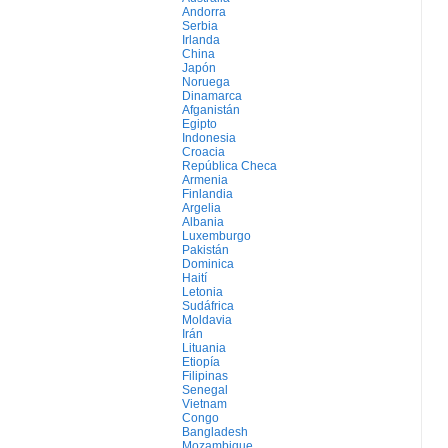
Andorra
Serbia
Irlanda
China
Japón
Noruega
Dinamarca
Afganistán
Egipto
Indonesia
Croacia
República Checa
Armenia
Finlandia
Argelia
Albania
Luxemburgo
Pakistán
Dominica
Haití
Letonia
Sudáfrica
Moldavia
Irán
Lituania
Etiopía
Filipinas
Senegal
Vietnam
Congo
Bangladesh
Mozambique