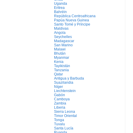
Uganda
Eritrea
Bahréin
República Centroafricana
Papúa Nueva Guinea
Santo Tomé y Príncipe
Maldivas
Angola
Seychelles
Madagascar
San Marino
Malawi
Bhután
Myanmar
Kenia
Tayikistán
Tanzania
Qatar
Antigua y Barbuda
Suazilandia
Níger
Liechtenstein
Gabón
Camboya
Zambia
Liberia
Sierra Leona
Timor Oriental
Tonga
Tuvalu
Santa Lucía
Ruanda