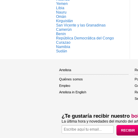
Yemen
Libia
Nauru
Omán
Kirguistán
San Vicente y las Granadinas
Camerún
Benin
República Democrática del Congo
Curazao
Namibia
Sudán
Artelista
Re
Quiénes somos
Po
Empleo
Gu
Artelista in English
R
Se
¿Te gustaría recibir nuestro
bo
La última hora y novedades del mundo del art