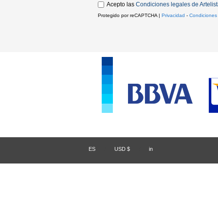
Acepto las
Condiciones legales de Artelis
Protegido por reCAPTCHA |
Privacidad
-
Condiciones
ES
/
USD $
/
in