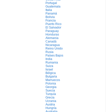
Portugal
Guatemala
Italia
Panamá
Bolivia
Francia
Puerto Rico
El Salvador
Paraguay
Honduras
Alemania
Canadá
Nicaragua
Reino Unido
Rusia
Países Bajos
India
Rumania
Suiza
Israel
Bélgica
Bulgaria
Marruecos
Polonia
Georgia
Suecia
Turquía
Grecia
Ucrania
Austria
Hungría
Australia