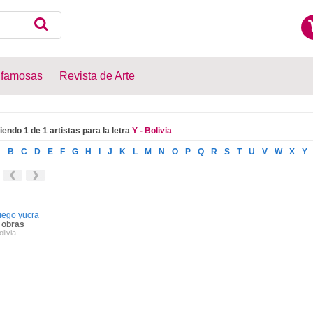
 famosas
Revista de Arte
iendo 1 de 1 artistas para la letra
Y - Bolivia
A
B
C
D
E
F
G
H
I
J
K
L
M
N
O
P
Q
R
S
T
U
V
W
X
Y
iego yucra
 obras
olivia