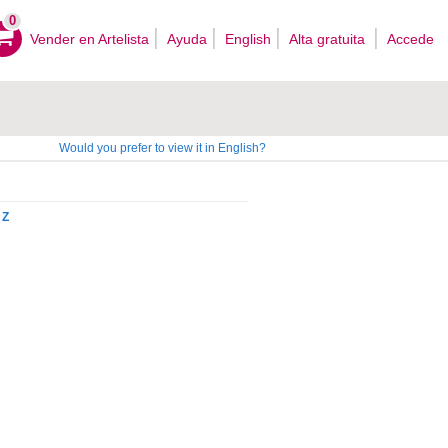
0
Vender en Artelista
Ayuda
English
Alta gratuita
Accede
Would you prefer to view it in English?
Z