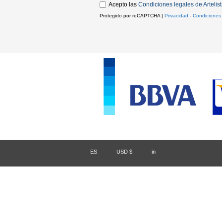
Acepto las
Condiciones legales de Artelis
Protegido por reCAPTCHA |
Privacidad
-
Condiciones
ES
/
USD $
/
in