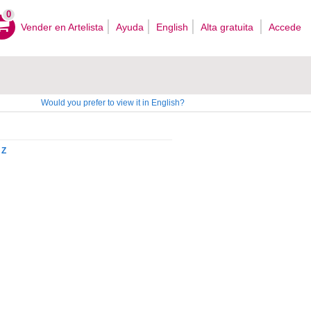
0
Vender en Artelista
Ayuda
English
Alta gratuita
Accede
Would you prefer to view it in English?
Z