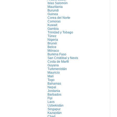
Islas Salomón
Mauritania
Burundi
Guinea
Corea del Norte
Comoras
Kuwait
Gambia
Trinidad y Tobago
Túnez
Nigeria
Brunéi
Belice
Mónaco
Burkina Faso
San Cristóbal y Nevis
Costa de Marfil
Guyana
Turkmenistán
Mauricio
Malí
Togo
Bahamas
Nepal
Jordania
Barbados
Fiyi
Laos
Uzbekistán
Singapur
Kazajstán
Chad