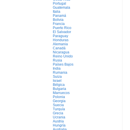
Portugal
Guatemala
Italia
Panamá
Bolivia
Francia
Puerto Rico
El Salvador
Paraguay
Honduras
Alemania
Canadá
Nicaragua
Reino Unido
Rusia
Países Bajos
India
Rumania
Suiza
Israel
Bélgica
Bulgaria
Marruecos
Polonia
Georgia
Suecia
Turquía
Grecia
Ucrania
Austria
Hungría
Australia