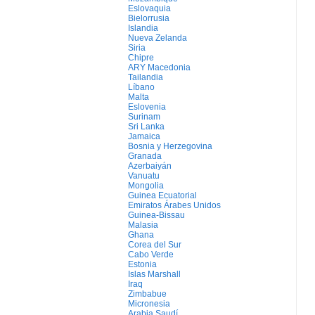
Eslovaquia
Bielorrusia
Islandia
Nueva Zelanda
Siria
Chipre
ARY Macedonia
Tailandia
Líbano
Malta
Eslovenia
Surinam
Sri Lanka
Jamaica
Bosnia y Herzegovina
Granada
Azerbaiyán
Vanuatu
Mongolia
Guinea Ecuatorial
Emiratos Árabes Unidos
Guinea-Bissau
Malasia
Ghana
Corea del Sur
Cabo Verde
Estonia
Islas Marshall
Iraq
Zimbabue
Micronesia
Arabia Saudí