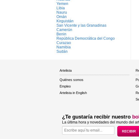
Yemen
Libia
Nauru
Omán
Kirguistán
San Vicente y las Granadinas
Camerún
Benin
República Democrática del Congo
Curazao
Namibia
Sudán
Artelista
Re
Quiénes somos
Po
Empleo
Gu
Artelista in English
R
Se
¿Te gustaría recibir nuestro
bo
La última hora y novedades del mundo del art