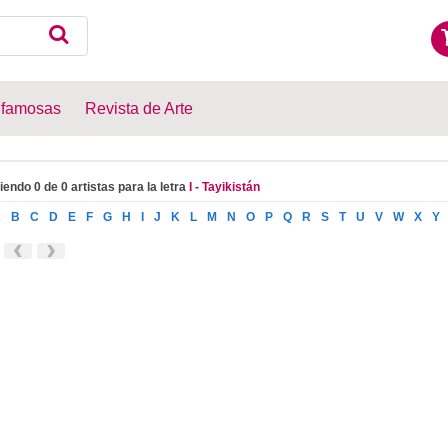
 famosas
Revista de Arte
iendo 0 de 0 artistas para la letra
I - Tayikistán
A
B
C
D
E
F
G
H
I
J
K
L
M
N
O
P
Q
R
S
T
U
V
W
X
Y