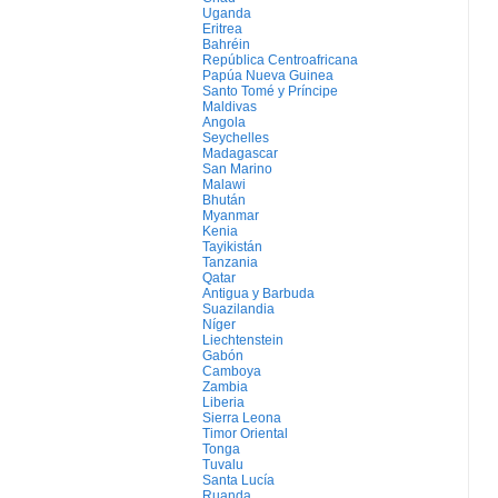
Uganda
Eritrea
Bahréin
República Centroafricana
Papúa Nueva Guinea
Santo Tomé y Príncipe
Maldivas
Angola
Seychelles
Madagascar
San Marino
Malawi
Bhután
Myanmar
Kenia
Tayikistán
Tanzania
Qatar
Antigua y Barbuda
Suazilandia
Níger
Liechtenstein
Gabón
Camboya
Zambia
Liberia
Sierra Leona
Timor Oriental
Tonga
Tuvalu
Santa Lucía
Ruanda