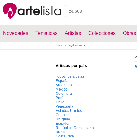
Novedades
Temáticas
Artistas
Colecciones
Obras
Inicio
>
Tayikistán
>
I
V
Artistas por país
Todos los artistas
España
Argentina
México
Colombia
Perú
Chile
Venezuela
Estados Unidos
Cuba
Uruguay
Ecuador
República Dominicana
Brasil
Costa Rica