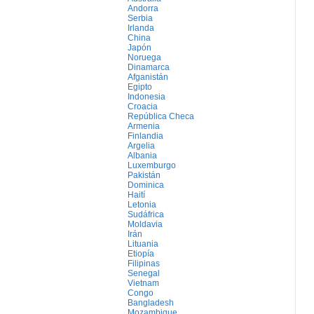
Andorra
Serbia
Irlanda
China
Japón
Noruega
Dinamarca
Afganistán
Egipto
Indonesia
Croacia
República Checa
Armenia
Finlandia
Argelia
Albania
Luxemburgo
Pakistán
Dominica
Haití
Letonia
Sudáfrica
Moldavia
Irán
Lituania
Etiopía
Filipinas
Senegal
Vietnam
Congo
Bangladesh
Mozambique